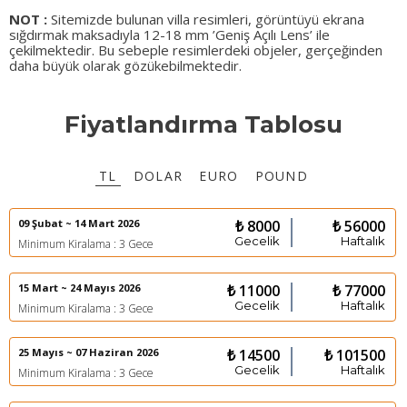
NOT :
Sitemizde bulunan villa resimleri, görüntüyü ekrana
sığdırmak maksadıyla 12-18 mm ’Geniş Açılı Lens’ ile
çekilmektedir. Bu sebeple resimlerdeki objeler, gerçeğinden
daha büyük olarak gözükebilmektedir.
Fiyatlandırma Tablosu
TL
DOLAR
EURO
POUND
09 Şubat ~ 14 Mart 2026
₺ 8000
₺ 56000
Gecelik
Haftalık
Minimum Kiralama : 3 Gece
15 Mart ~ 24 Mayıs 2026
₺ 11000
₺ 77000
Gecelik
Haftalık
Minimum Kiralama : 3 Gece
25 Mayıs ~ 07 Haziran 2026
₺ 14500
₺ 101500
Gecelik
Haftalık
Minimum Kiralama : 3 Gece