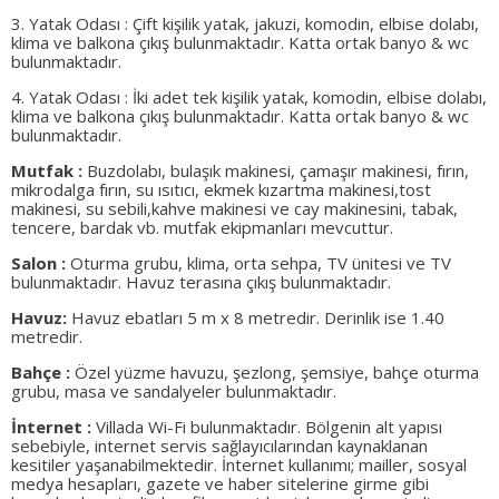
3. Yatak Odası : Çift kişilik yatak, jakuzi, komodin, elbise dolabı,
klima ve balkona çıkış bulunmaktadır. Katta ortak banyo & wc
bulunmaktadır.
4. Yatak Odası : İki adet tek kişilik yatak, komodin, elbise dolabı,
klima ve balkona çıkış bulunmaktadır. Katta ortak banyo & wc
bulunmaktadır.
Mutfak :
Buzdolabı, bulaşık makinesi, çamaşır makinesi, fırın,
mikrodalga fırın, su ısıtıcı, ekmek kızartma makinesi,tost
makinesi, su sebili,kahve makinesi ve cay makinesini, tabak,
tencere, bardak vb. mutfak ekipmanları mevcuttur.
Salon :
Oturma grubu, klima, orta sehpa, TV ünitesi ve TV
bulunmaktadır. Havuz terasına çıkış bulunmaktadır.
Havuz:
Havuz ebatları 5 m x 8 metredir. Derinlik ise 1.40
metredir.
Bahçe :
Özel yüzme havuzu, şezlong, şemsiye, bahçe oturma
grubu, masa ve sandalyeler bulunmaktadır.
İnternet :
Villada Wi-Fi bulunmaktadır. Bölgenin alt yapısı
sebebiyle, internet servis sağlayıcılarından kaynaklanan
kesitiler yaşanabilmektedir. İnternet kullanımı; mailler, sosyal
medya hesapları, gazete ve haber sitelerine girme gibi