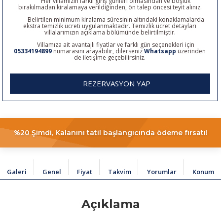
Her villamızın farklı giriş günleri olmasından ve boşluk
bırakılmadan kiralamaya verildiğinden, ön talep öncesi teyit alınız.
Belirtilen minimum kiralama süresinin altındaki konaklamalarda
ekstra temizlik ücreti uygulanmaktadır. Temizlik ücret detayları
villalarımızın açıklama bölümünde belirtilmiştir.
Villamıza ait avantajlı fiyatlar ve farklı gün seçenekleri için
05334194899
numarasını arayabilir, dilerseniz
Whatsapp
üzerinden
de iletişime geçebilirsiniz.
REZERVASYON YAP
%20 Şimdi, Kalanını tatil başlangıcında ödeme fırsatı!
Galeri
Genel
Fiyat
Takvim
Yorumlar
Konum
Açıklama