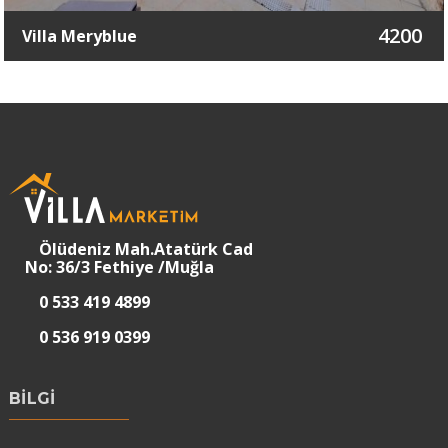
4200
Villa Meryblue
Ölüdeniz Mah.Atatürk Cad
No: 36/3 Fethiye /Muğla
0 533 419 4899
0 536 919 0399
BİLGİ