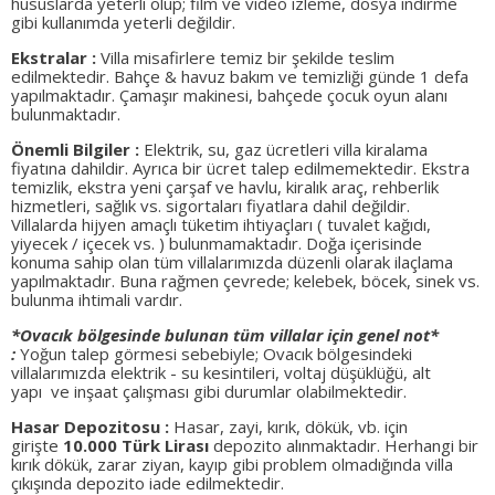
hususlarda yeterli olup; film ve video izleme, dosya indirme
gibi kullanımda yeterli değildir.
Ekstralar :
Villa misafirlere temiz bir şekilde teslim
edilmektedir. Bahçe & havuz bakım ve temizliği günde 1 defa
yapılmaktadır. Çamaşır makinesi, bahçede çocuk oyun alanı
bulunmaktadır.
Önemli Bilgiler :
Elektrik, su, gaz ücretleri villa kiralama
fiyatına dahildir. Ayrıca bir ücret talep edilmemektedir. Ekstra
temizlik, ekstra yeni çarşaf ve havlu, kiralık araç, rehberlik
hizmetleri, sağlık vs. sigortaları fiyatlara dahil değildir.
Villalarda hijyen amaçlı tüketim ihtiyaçları ( tuvalet kağıdı,
yiyecek / içecek vs. ) bulunmamaktadır. Doğa içerisinde
konuma sahip olan tüm villalarımızda düzenli olarak ilaçlama
yapılmaktadır. Buna rağmen çevrede; kelebek, böcek, sinek vs.
bulunma ihtimali vardır.
*Ovacık bölgesinde bulunan tüm villalar için genel not*
:
Yoğun talep görmesi sebebiyle; Ovacık bölgesindeki
villalarımızda elektrik - su kesintileri, voltaj düşüklüğü, alt
yapı ve inşaat çalışması gibi durumlar olabilmektedir.
Hasar Depozitosu :
Hasar, zayi, kırık, dökük, vb. için
girişte
10.000 Türk Lirası
depozito alınmaktadır. Herhangi bir
kırık dökük, zarar ziyan, kayıp gibi problem olmadığında villa
çıkışında depozito iade edilmektedir.