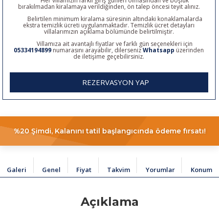
Her villamızın farklı giriş günleri olmasından ve boşluk
bırakılmadan kiralamaya verildiğinden, ön talep öncesi teyit alınız.
Belirtilen minimum kiralama süresinin altındaki konaklamalarda
ekstra temizlik ücreti uygulanmaktadır. Temizlik ücret detayları
villalarımızın açıklama bölümünde belirtilmiştir.
Villamıza ait avantajlı fiyatlar ve farklı gün seçenekleri için
05334194899
numarasını arayabilir, dilerseniz
Whatsapp
üzerinden
de iletişime geçebilirsiniz.
REZERVASYON YAP
%20 Şimdi, Kalanını tatil başlangıcında ödeme fırsatı!
Galeri
Genel
Fiyat
Takvim
Yorumlar
Konum
Açıklama