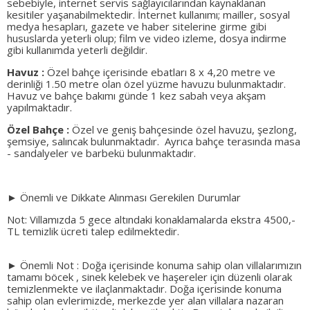
sebebiyle, internet servis sağlayıcılarından kaynaklanan
kesitiler yaşanabilmektedir. İnternet kullanımı; mailler, sosyal
medya hesapları, gazete ve haber sitelerine girme gibi
hususlarda yeterli olup; film ve video izleme, dosya indirme
gibi kullanımda yeterli değildir.
Havuz :
Özel bahçe içerisinde ebatları 8 x 4,20 metre ve
derinliği 1.50 metre olan özel yüzme havuzu bulunmaktadır.
Havuz ve bahçe bakımı günde 1 kez sabah veya akşam
yapılmaktadır.
Özel Bahçe :
Özel ve geniş bahçesinde özel havuzu, şezlong,
şemsiye, salıncak bulunmaktadır. Ayrıca bahçe terasında masa
- sandalyeler ve barbekü bulunmaktadır.
► Önemli ve Dikkate Alınması Gerekilen Durumlar
Not: Villamızda 5 gece altındaki konaklamalarda ekstra 4500,-
TL temizlik ücreti talep edilmektedir.
► Önemli Not : Doğa içerisinde konuma sahip olan villalarımızın
tamamı böcek , sinek kelebek ve haşereler için düzenli olarak
temizlenmekte ve ilaçlanmaktadır. Doğa içerisinde konuma
sahip olan evlerimizde, merkezde yer alan villalara nazaran