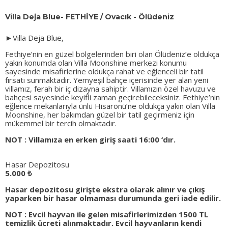
Villa Deja Blue- FETHİYE / Ovacık - Ölüdeniz
►
Villa Deja Blue,
Fethiye’nin en güzel bölgelerinden biri olan Ölüdeniz’e oldukça
yakın konumda olan Villa Moonshine merkezi konumu
sayesinde misafirlerine oldukça rahat ve eğlenceli bir tatil
fırsatı sunmaktadır. Yemyeşil bahçe içerisinde yer alan yeni
villamız, ferah bir iç dizayna sahiptir. Villamızın özel havuzu ve
bahçesi sayesinde keyifli zaman geçirebileceksiniz. Fethiye’nin
eğlence mekanlarıyla ünlü Hisarönü’ne oldukça yakın olan Villa
Moonshine, her bakımdan güzel bir tatil geçirmeniz için
mükemmel bir tercih olmaktadır.
NOT : Villamıza en erken giriş saati 16:00 ‘dır.
Hasar Depozitosu
5.000 ₺
Hasar depozitosu girişte ekstra olarak alınır ve çıkış
yaparken bir hasar olmaması durumunda geri iade edilir.
NOT : Evcil hayvan ile gelen misafirlerimizden 1500 TL
temizlik ücreti alınmaktadır. Evcil hayvanların kendi