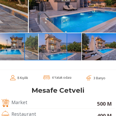
4 Yatak odası
8 Kişilik
3 Banyo
Mesafe Cetveli
Market
500 M
Restaurant
400 M