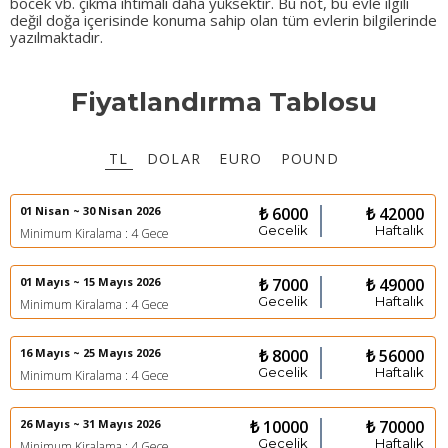
böcek vb. çıkma ihtimali daha yüksektir. Bu not, bu evle ilgili
değil doğa içerisinde konuma sahip olan tüm evlerin bilgilerinde
yazılmaktadır.
Fiyatlandırma Tablosu
TL
DOLAR
EURO
POUND
01 Nisan ~ 30 Nisan 2026
₺ 6000
₺ 42000
Gecelik
Haftalık
Minimum Kiralama : 4 Gece
01 Mayıs ~ 15 Mayıs 2026
₺ 7000
₺ 49000
Gecelik
Haftalık
Minimum Kiralama : 4 Gece
16 Mayıs ~ 25 Mayıs 2026
₺ 8000
₺ 56000
Gecelik
Haftalık
Minimum Kiralama : 4 Gece
26 Mayıs ~ 31 Mayıs 2026
₺ 10000
₺ 70000
Gecelik
Haftalık
Minimum Kiralama : 4 Gece