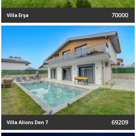
70000
Villa Erşa
69209
Villa Alions Den 7