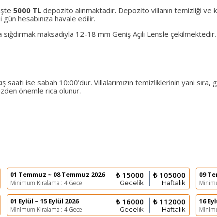
rişte
5000 TL
depozito alınmaktadır. Depozito villanın temizliği ve k
 gün hesabınıza havale edilir.
na sığdırmak maksadıyla 12-18 mm Geniş Açılı Lensle çekilmektedir
ş saati ise sabah 10:00’dur. Villalarımızın temizliklerinin yani sıra,
mizden önemle rica olunur.
01 Temmuz ~ 08 Temmuz 2026
₺ 15000
₺ 105000
09 T
Minimum Kiralama : 4 Gece
Gecelik
Haftalık
Minimu
01 Eylül ~ 15 Eylül 2026
₺ 16000
₺ 112000
16 Eyl
Minimum Kiralama : 4 Gece
Gecelik
Haftalık
Minimu