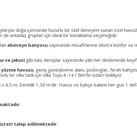
larıyla doğa içerisinde huzurlu bir tatil deneyimi sunan özel havuz
em de arkadaş grupları için ideal bir konaklama seçeneğidir.
alan
ebeveyn banyosu
sayesinde misafirlerine ekstra konfor ve m
a ve jakuzi
gibi lüks detaylar sayesinde yılın her döneminde keyifl
l yüzme havuzu
, geniş güneşlenme alanı, şezlonglar, ferah bahçesi
u bir villa tatili için Villa Tuyu 6-14 / Berfin sizleri bekliyor.
 x 6.5 m; Derinlik 1,50 m’dir. Havuz ve bahçe bakımı her gün 1 d
maktadır.
ücreti talep edilmektedir.