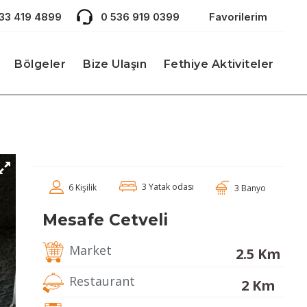
533 419 4899
0 536 919 0399
Favorilerim
Bölgeler
Bize Ulaşın
Fethiye Aktiviteler
3 Yatak odası
6 Kişilik
3 Banyo
Mesafe Cetveli
Market
2.5 Km
Restaurant
2 Km