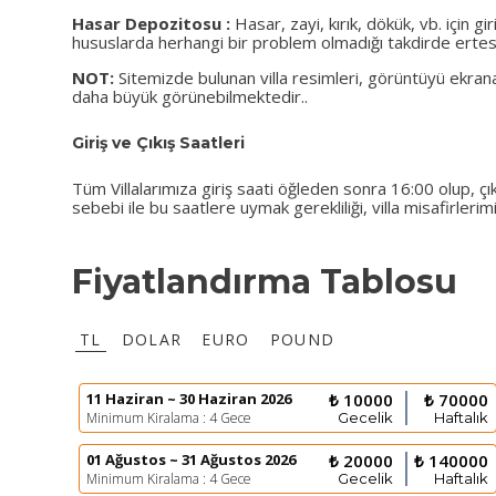
Hasar Depozitosu :
Hasar, zayi, kırık, dökük, vb. için gi
hususlarda herhangi bir problem olmadığı takdirde ertesi
NOT:
Sitemizde bulunan villa resimleri, görüntüyü ekra
daha büyük görünebilmektedir..
Giriş ve Çıkış Saatleri
Tüm Villalarımıza giriş saati öğleden sonra 16:00 olup, çıkı
sebebi ile bu saatlere uymak gerekliliği, villa misafirleri
Fiyatlandırma Tablosu
TL
DOLAR
EURO
POUND
11 Haziran ~ 30 Haziran 2026
₺ 10000
₺ 70000
Minimum Kiralama : 4 Gece
Gecelik
Haftalık
01 Ağustos ~ 31 Ağustos 2026
₺ 20000
₺ 140000
Minimum Kiralama : 4 Gece
Gecelik
Haftalık