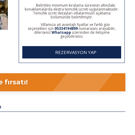
Belirtilen minimum kiralama süresinin altındaki
konaklamalarda ekstra temizlik ücreti uygulanmaktadır.
Temizlik ücret detayları villalarımızın açıklama
bölümünde belirtilmiştir.
Villamıza ait avantajlı fiyatlar ve farklı gün
seçenekleri için
05334194899
numarasını arayabilir,
dilerseniz
Whatsapp
üzerinden de iletişime
geçebilirsiniz.
REZERVASYON YAP
fırsatı!
m