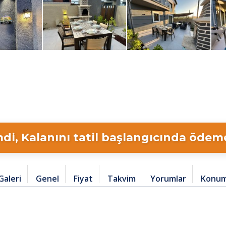
di, Kalanını tatil başlangıcında ödeme 
Galeri
Genel
Fiyat
Takvim
Yorumlar
Konu