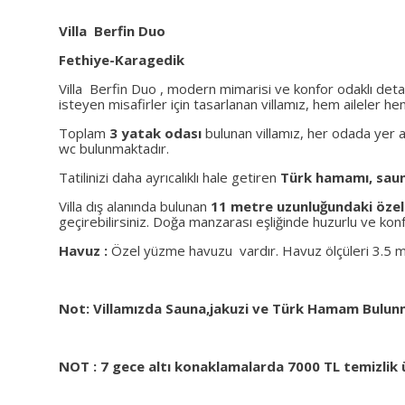
Villa Berfin Duo
Fethiye-Karagedik
Villa Berfin Duo , modern mimarisi ve konfor odaklı detay
isteyen misafirler için tasarlanan villamız, hem aileler h
Toplam
3 yatak odası
bulunan villamız, her odada yer 
wc bulunmaktadır.
Tatilinizi daha ayrıcalıklı hale getiren
Türk hamamı, saun
Villa dış alanında bulunan
11 metre uzunluğundaki öze
geçirebilirsiniz. Doğa manzarası eşliğinde huzurlu ve konforl
Havuz :
Özel yüzme havuzu vardır. Havuz ölçüleri 3.5 m
Not: Villamızda Sauna,jakuzi ve Türk Hamam Bulun
NOT : 7 gece altı konaklamalarda 7000 TL temizlik 