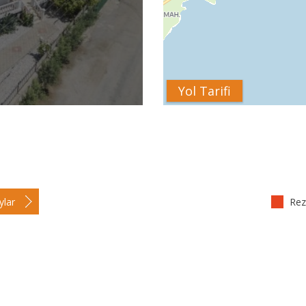
Yol Tarifi
ylar
Reze