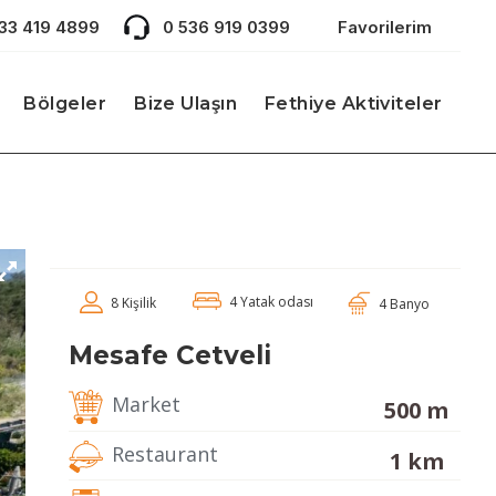
533 419 4899
0 536 919 0399
Favorilerim
Bölgeler
Bize Ulaşın
Fethiye Aktiviteler
4 Yatak odası
8 Kişilik
4 Banyo
Mesafe Cetveli
Market
500 m
Restaurant
1 km