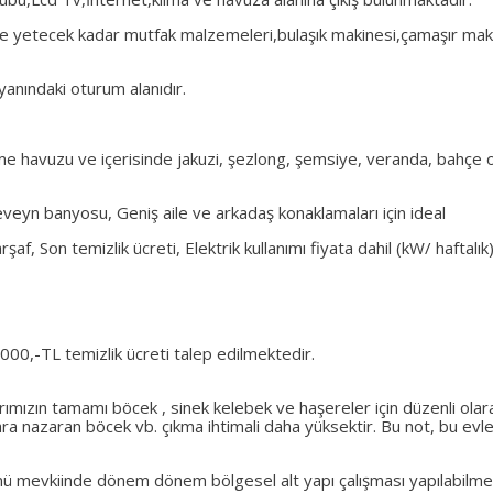
 kişiye yetecek kadar mutfak malzemeleri,bulaşık makinesi,çamaşır mak
anındaki oturum alanıdır.
me havuzu ve içerisinde jakuzi, şezlong, şemsiye, veranda, bahçe
veyn banyosu, Geniş aile ve arkadaş konaklamaları için ideal
af, Son temizlik ücreti, Elektrik kullanımı fiyata dahil (kW/ haftalık)
000,-TL temizlik ücreti talep edilmektedir.
rımızın tamamı böcek , sinek kelebek ve haşereler için düzenli ola
a nazaran böcek vb. çıkma ihtimali daha yüksektir. Bu not, bu evle 
ü mevkiinde dönem dönem bölgesel alt yapı çalışması yapılabilmekt