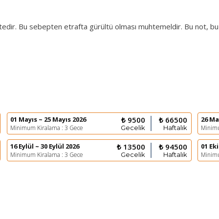
mektedir. Bu sebepten etrafta gürültü olması muhtemeldir. Bu not, bu
01 Mayıs ~ 25 Mayıs 2026
₺ 9500
₺ 66500
26 Ma
Minimum Kiralama : 3 Gece
Gecelik
Haftalık
Minimu
16 Eylül ~ 30 Eylül 2026
₺ 13500
₺ 94500
01 Ek
Minimum Kiralama : 3 Gece
Gecelik
Haftalık
Minimu