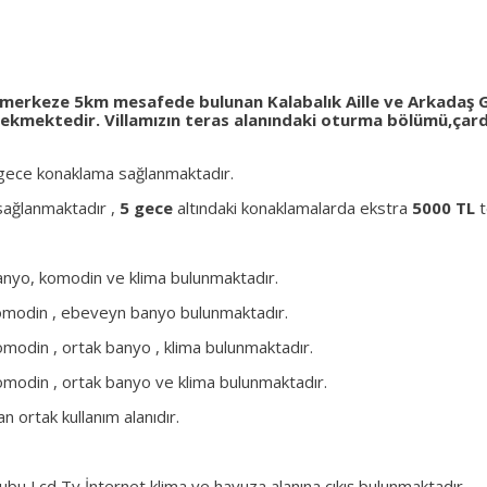
ye merkeze 5km mesafede bulunan Kalabalık Aille ve Arkadaş Gr
ekmektedir. Villamızın teras alanındaki oturma bölümü,çardak 
 gece konaklama sağlanmaktadır.
ağlanmaktadır ,
5 gece
altındaki konaklamalarda ekstra
5000 TL
t
, banyo, komodin ve klima bulunmaktadır.
 , komodin , ebeveyn banyo bulunmaktadır.
 komodin , ortak banyo , klima bulunmaktadır.
, komodin , ortak banyo ve klima bulunmaktadır.
n ortak kullanım alanıdır.
u,Lcd Tv,İnternet,klima ve havuza alanına çıkış bulunmaktadır.