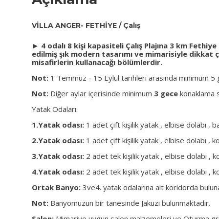
VİLLA ANGER- FETHİYE / Çalış
► 4 odalı 8 kişi kapasiteli Çalış Plajına 3 km Fethi
edilmiş şık modern tasarımı ve mimarisiyle dikkat ç
misafirlerin kullanacağı bölümlerdir.
Not:
1 Temmuz - 15 Eylül tarihleri arasında minimum 5
Not:
Diğer aylar içerisinde minimum
3 gece
konaklama s
Yatak Odaları:
1.Yatak odası:
1 adet çift kişilik yatak , elbise dolabı 
2.Yatak odası:
1 adet çift kişilik yatak , elbise dolabı
3.Yatak odası:
2 adet tek kişilik yatak , elbise dolabı ,
4.Yatak odası:
2 adet tek kişilik yatak , elbise dolabı 
Ortak Banyo:
3ve4. yatak odalarına ait koridorda buluna
Not:
Banyomuzun bir tanesinde Jakuzi bulunmaktadır.
Salon:
Mimariye uygun salon malzemeleri ve Oturma grub