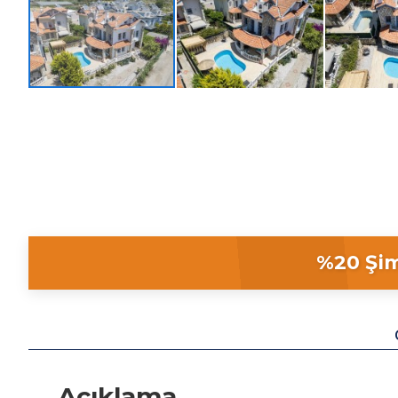
%20 Şim
Açıklama