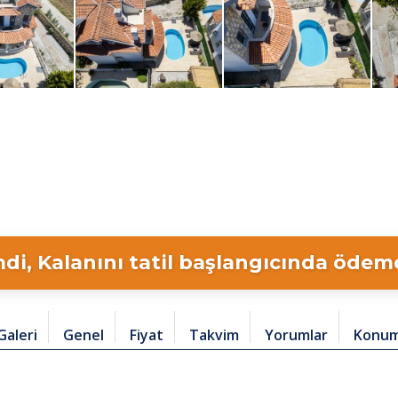
di, Kalanını tatil başlangıcında ödeme 
Galeri
Genel
Fiyat
Takvim
Yorumlar
Konu