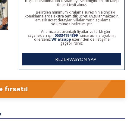
boşluk bırakılmadan kiralamaya verildiğinden, ön talep
öncesi teyit alınız.
Belirtilen minimum kiralama süresinin altındaki
konaklamalarda ekstra temizlik ücreti uygulanmaktadır.
Temizlik ücret detayları villalarımızın açıklama
bölümünde belirtilmiştir.
Villamıza ait avantajlı fiyatlar ve farklı gün
seçenekleri için
05334194899
numarasını arayabilir,
dilerseniz
Whatsapp
üzerinden de iletişime
geçebilirsiniz.
REZERVASYON YAP
fırsatı!
m