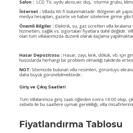
Salon :
LCD TV, uydu alıcısı,wc duş, oturma grubu, klima
İnternet :
Villada Wi-fi bulunmaktadır. Bölgenin alt yapıs
medya hesapları, gazete ve haber sitelerine girme gibi hu
Önemli Bilgiler :
Elektrik, su, gaz ücretleri villa kiralama
hizmetleri, sağlık vs. sigortaları fiyatlara dahil değildir.
olan tüm villalarımızda düzenli olarak ilaçlama yapılmakt
Hasar Depozitosu :
Hasar, zayi, kırık, dökük, vb. için gi
hususlarda herhangi bir problem olmadığı takdirde ertesi
NOT:
Sitemizde bulunan villa resimleri, görüntüyü ekra
daha büyük görünebilmektedir..
Giriş ve Çıkış Saatleri
Tüm Villalarımıza giriş saati öğleden sonra 16:00 olup, çıkı
sebebi ile bu saatlere uymak gerekliliği, villa misafirleri
Fiyatlandırma Tablosu