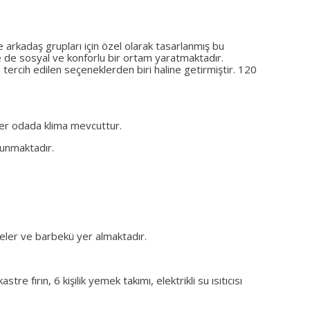
ve arkadaş grupları için özel olarak tasarlanmış bu
ile de sosyal ve konforlu bir ortam yaratmaktadır.
n tercih edilen seçeneklerden biri haline getirmiştir. 120
 her odada klima mevcuttur.
lunmaktadır.
eler ve barbekü yer almaktadır.
e fırın, 6 kişilik yemek takımı, elektrikli su ısıtıcısı