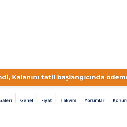
di, Kalanını tatil başlangıcında ödeme 
Galeri
Genel
Fiyat
Takvim
Yorumlar
Konu