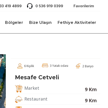
533 419 4899
0 536 919 0399
Favorilerim
Bölgeler
Bize Ulaşın
Fethiye Aktiviteler
3 Yatak odası
6 Kişilik
2 Banyo
Mesafe Cetveli
Market
9 Km
Restaurant
9 Km