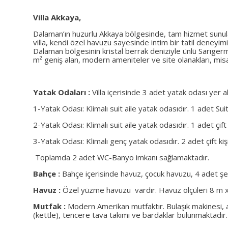
Villa Akkaya,
Dalaman’ın huzurlu Akkaya bölgesinde, tam hizmet sunulan bi
villa, kendi özel havuzu sayesinde intim bir tatil deneyim
Dalaman bölgesinin kristal berrak deniziyle ünlü Sarıgerme
m² geniş alan, modern ameniteler ve site olanakları, misaf
Yatak Odaları :
Villa içerisinde 3 adet yatak odası yer
1-Yatak Odası: Klimalı suit aile yatak odasıdır. 1 adet Su
2-Yatak Odası: Klimalı suit aile yatak odasıdır. 1 adet çift
3-Yatak Odası: Klimalı genç yatak odasıdır. 2 adet çift ki
Toplamda 2 adet WC-Banyo imkanı sağlamaktadır.
Bahçe :
Bahçe içerisinde havuz, çocuk havuzu, 4 adet şe
Havuz :
Özel yüzme havuzu vardır. Havuz ölçüleri 8 m x 
Mutfak :
Modern Amerikan mutfaktır. Bulaşık makinesi, anka
(kettle), tencere tava takımı ve bardaklar bulunmaktadır