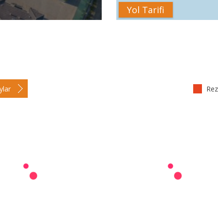
Yol Tarifi
ylar
Reze