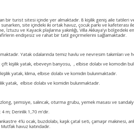
r turist sitesi içinde yer almaktadır. 8 kişilik geniş aile tatileri 
i sunarken, site içindeki iki ortak havuz, çocuk parkı ve kafeterası 
, İztuzu ve Kayacık plajlarına yakınlığı, Villa Akkaya’yı bölgedeki e
irlerin endişesiz ve rahat bir tatil geçirmelerini sağlamaktadır.
 almaktadır. Yatak odalarında temiz havlu ve nevresim takımları ve
it çift kişilik yatak, ebeveyn banyosu, , elbise dolabı ve komodin bu
 kişilik yatak, klima, elbise dolabı ve komidin bulunmaktadır.
şilik yatak, elbise dolabı ve komidin bulunmaktadır.
zlong, şemsiye, salıncak, oturma grubu, yemek masası ve sandaly
4 m; Derinlik 1,70 m’dir.
stre 4’lü ocak, buzdolabı, kaşık çatal seti, çamaşır makinesi, ankastr
. Mutfak havuz katındadır.