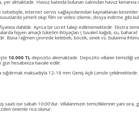
, yer almaktadır. Havuz katında bulunan salondan havuz kenarına di
ı sebebiyle, internet servis sağlayıcılarından kaynaklanan kesintiler
suslarda yeterli olup film ve video izleme, dosya indirme gibi kull
 fiyatına dahildir. Ayrıca bir ücret talep edilmemektedir. Ekstra temiz
 Villalarda hijyen amaçlı tüketim ihtiyaçları ( tuvalet kağıdı, su, ba
adır. Buna rağmen çevrede kelebek, böcek, sinek vs. bulunma ihtimal
rişte
10.000 TL
depozito alınmaktadır. Depozito villanın temizliği ve
 gün hesabınıza havale edilir.
na sığdırmak maksadıyla 12-18 mm Geniş Açılı Lensle çekilmektedir
ş saati ise sabah 10:00’dur. Villalarımızın temizliklerinin yani sıra,
mizden önemle rica olunur.