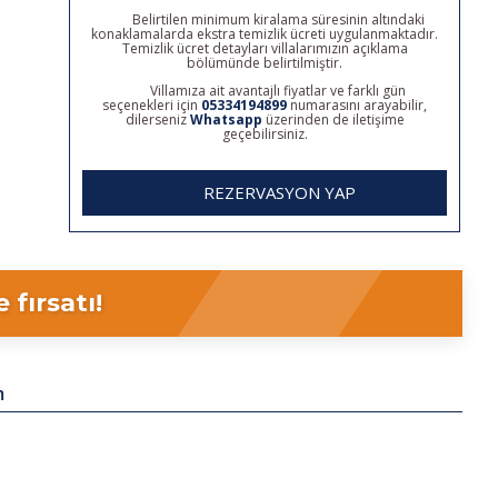
Belirtilen minimum kiralama süresinin altındaki
konaklamalarda ekstra temizlik ücreti uygulanmaktadır.
Temizlik ücret detayları villalarımızın açıklama
bölümünde belirtilmiştir.
Villamıza ait avantajlı fiyatlar ve farklı gün
seçenekleri için
05334194899
numarasını arayabilir,
dilerseniz
Whatsapp
üzerinden de iletişime
geçebilirsiniz.
REZERVASYON YAP
fırsatı!
m