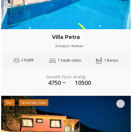
Villa Petra
Antalya / Kalkan
2 Kişilik
1 Yatak odası
1 Banyo
Gecelik Fiyat Aralığı
4750 ~
10500
Den
Sauna,Spor Odası