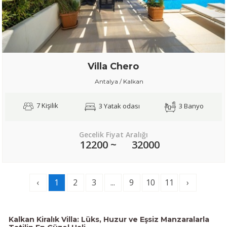
Villa Chero
Antalya / Kalkan
7 Kişilik
3 Yatak odası
3 Banyo
Gecelik Fiyat Aralığı
12200 ~
32000
‹
1
2
3
...
9
10
11
›
Kalkan Kiralık Villa: Lüks, Huzur ve Eşsiz Manzaralarla