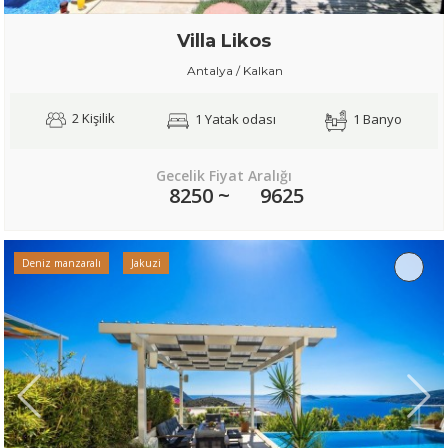
Villa Likos
Antalya / Kalkan
2 Kişilik
1 Yatak odası
1 Banyo
Gecelik Fiyat Aralığı
8250 ~
9625
Deniz manzaralı
Jakuzi